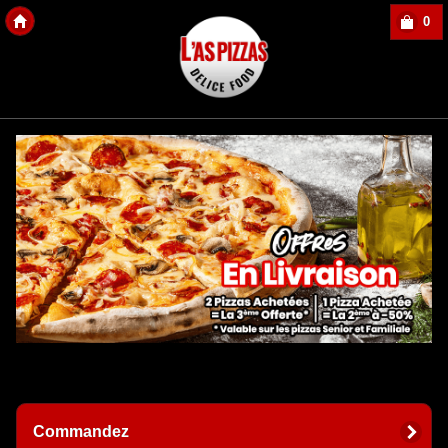
0
Copyright Des-click
Commandez