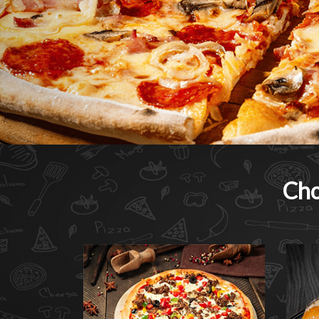
Cho
Nos pizzas
Nos san
Savourez nos délicieuses pizzas.