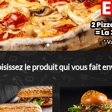
isissez le produit qui vous fait env
Nos sandwichs
Nos burgers
dwichs sont prêts à vous régalez
Authentiques et savoureux