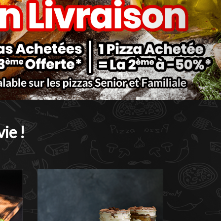
ie !
Nos desserts
Nos desserts, allient plaisir et vitalité !
 !