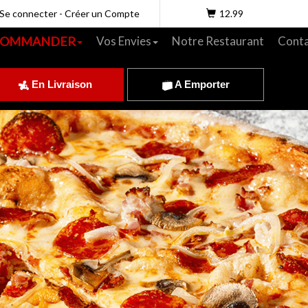
Se connecter
-
Créer un Compte
12.99
COMMANDER
Vos Envies
Notre Restaurant
Conta
En Livraison
A Emporter